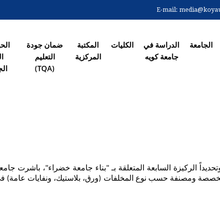
Skip
E-mail:
media@koyaun
to
 الرئیسیة
main
content
الجامعة
الدراسة في
الکلیات
المکتبة
ضمان جودة
الح
جامعة کویە
المرکزیة
التعلیم
ال
(TQA)
الج