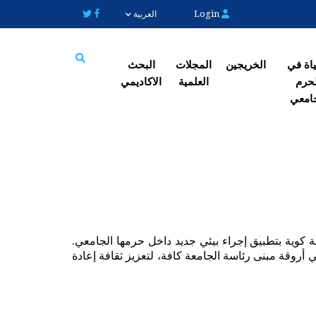
Login
العربية
یاة في
الخریجین
المجلات
البحث
حرم
العلمیة
الاکادیمي
Search
امعي
استناداً إلى خطتها الاستراتيجية للأعوام (2023-2027)، وتحديداً الركيزة السابعة المتعلقة بـ "بناء جامعة خضراء"، باشرت جامعة كوية بتطبيق إجراء بيئي جديد داخل حرمها الجامعي. 
وتمثلت هذه الخطوة في نشر وتوزيع حاويات نفايات متخصصة ومصنفة حسب نوع المخلفات (ورق، بلاستيك، ونفايات عامة) في أروقة مبنى رئاسة الجامعة كافة، لتعزيز ثقافة إعادة 