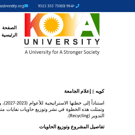
iversity.org
+964 (0)750 355 9515
الصفحة
الصفحة
الرئیسیة
كويە | إعلام الجامعة
التدوير (Recycling).
تفاصيل المشروع وتوزيع الحاويات