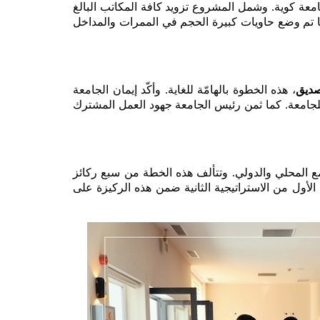
وقد جرى تنفيذ هذا الإجراء الخاص بمبادرة "الجامعة الخضراء" تحت الإشراف المباشر لمديرية الصحة والسلامة والبيئة في جامعة كوية. وشمل المشروع تزويد كافة المكاتب البالغ 
عددها 39 مكتباً في مبنى رئاسة الجامعة بحاويتين مخصصتين للمخلفات الورقية والبلاستيكية، إلى جانب الحاويات العامة. كما تم وضع حاويات كبيرة الحجم في الممرات والمداخل 
صديق
، هذه الخطوة بالهامّة للغاية. وأكّد إيمان الجامعة 
الراسخ بمواصلة العمل والأنشطة الرامية إلى التطبيق الدقيق لمبادرة "الجامعة الخضراء" المستندة إلى الرؤية الاستراتيجية للجامعة. كما ثمن رئيس الجامعة جهود العمل المشترك 
جدير بالذكر أن جامعة كوية كانت قد أعلنت في أيلول من عام 2023 عن خطة استراتيجية شاملة ومواكبة لاحتياجات المجتمع المحلي والدولي. وتتألف هذه الخطة من سبع ركائز 
أساسية، حيث تُعنى الركيزة السابعة التي تحمل عنوان "بناء جامعة خضراء" بتطوير حرم جامعي صديق للبيئة. ويركز الهدف الأول من الاستراتيجية الثانية ضمن هذه الركيزة على 